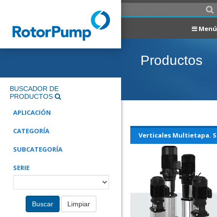
Menú
Productos
BUSCADOR DE
PRODUCTOS
APLICACIÓN
CATEGORÍA
Verticales Multietapa. S
SUBCATEGORÍA
SERIE
Buscar
Limpiar