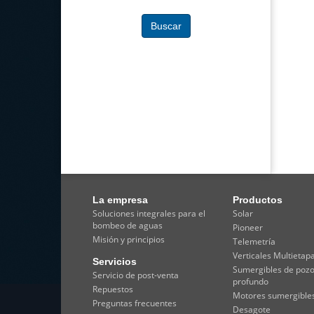
Buscar
La empresa
Productos
Soluciones integrales para el
Solar
bombeo de aguas
Pioneer
Misión y principios
Telemetría
Verticales Multietap
Servicios
Sumergibles de poz
Servicio de post-venta
profundo
Repuestos
Motores sumergible
Preguntas frecuentes
Desagote