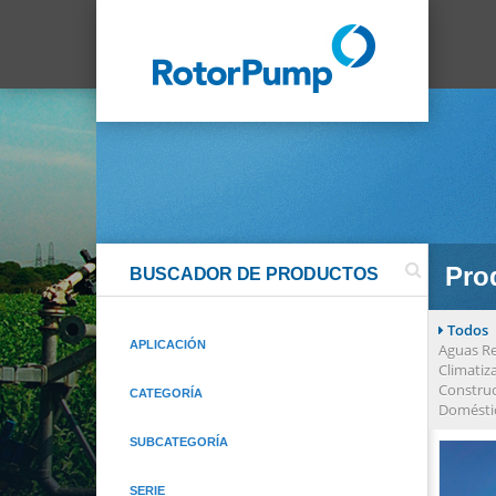
Prod
BUSCADOR DE PRODUCTOS
Todos
APLICACIÓN
Aguas Re
Climatiz
Constru
CATEGORÍA
Domésti
SUBCATEGORÍA
SERIE