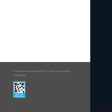
© Industrias RotorPump S.A. Todos los derechos
reservados