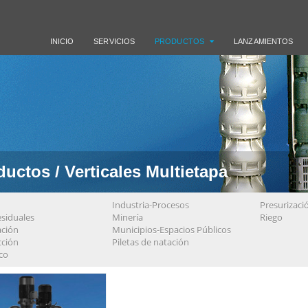
INICIO
SERVICIOS
PRODUCTOS
LANZAMIENTOS
uctos / Verticales Multietapa
Industria-Procesos
Presurizaci
siduales
Minería
Riego
ación
Municipios-Espacios Públicos
cción
Piletas de natación
co