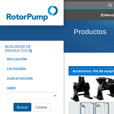
Menú
Productos
BUSCADOR DE
PRODUCTOS
APLICACIÓN
CATEGORÍA
Accesorios. Pie de acopl
SUBCATEGORÍA
SERIE
Buscar
Limpiar