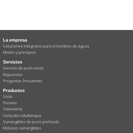
La empresa
Soluciones integrales para el bombeo de aguas
Misión y principios
Servicios
Servicio de post-venta
Repuestos
Preguntas frecuentes
Productos
Solar
Pioneer
Telemetría
Verticales Multietapa
Sumergibles de pozo profundo
Motores sumergibles