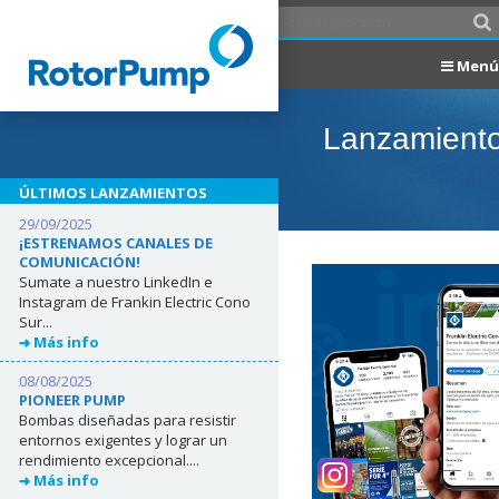
Menú
Lanzamient
ÚLTIMOS LANZAMIENTOS
29/09/2025
¡ESTRENAMOS CANALES DE
COMUNICACIÓN!
Sumate a nuestro LinkedIn e
Instagram de Frankin Electric Cono
Sur...
Más info
08/08/2025
PIONEER PUMP
Bombas diseñadas para resistir
entornos exigentes y lograr un
rendimiento excepcional....
Más info