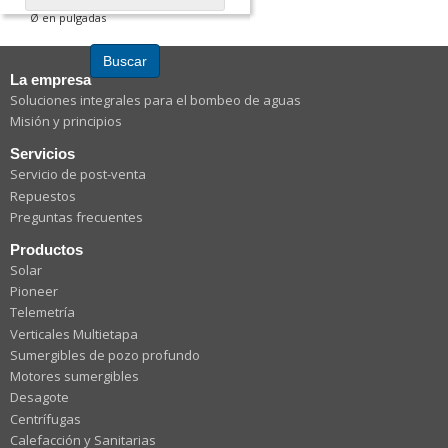
Ø en pulgadas
Buscar
La empresa
Soluciones integrales para el bombeo de aguas
Misión y principios
Servicios
Servicio de post-venta
Repuestos
Preguntas frecuentes
Productos
Solar
Pioneer
Telemetría
Verticales Multietapa
Sumergibles de pozo profundo
Motores sumergibles
Desagote
Centrífugas
Calefacción y Sanitarias