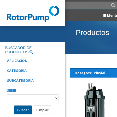
Menú
Productos
BUSCADOR DE
PRODUCTOS
APLICACIÓN
CATEGORÍA
Desagote. Pluvial
SUBCATEGORÍA
SERIE
Buscar
Limpiar