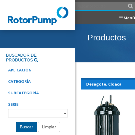
Menú
Productos
BUSCADOR DE
PRODUCTOS
APLICACIÓN
CATEGORÍA
Desagote. Cloacal
SUBCATEGORÍA
SERIE
Buscar
Limpiar