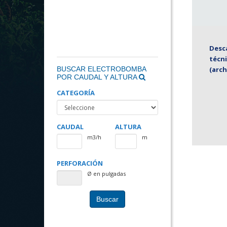
Desca
técn
BUSCAR ELECTROBOMBA
(arch
POR CAUDAL Y ALTURA
CATEGORÍA
CAUDAL
ALTURA
m3/h
m
PERFORACIÓN
Ø en pulgadas
Buscar