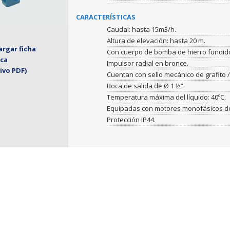
CARACTERÍSTICAS
Caudal: hasta 15m3/h.
Altura de elevación: hasta 20 m.
rgar ficha
Con cuerpo de bomba de hierro fundid
ica
Impulsor radial en bronce.
ivo PDF)
Cuentan con sello mecánico de grafito /
Boca de salida de Ø 1 ½”.
Temperatura máxima del líquido: 40ºC.
Equipadas con motores monofásicos de 
Protección IP44.