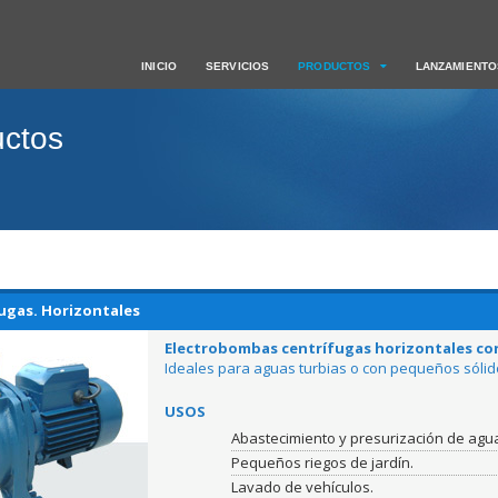
INICIO
SERVICIOS
PRODUCTOS
LANZAMIENTO
uctos
gas. Horizontales
Electrobombas centrífugas horizontales con
Ideales para aguas turbias o con pequeños sóli
USOS
Abastecimiento y presurización de agu
Pequeños riegos de jardín.
Lavado de vehículos.