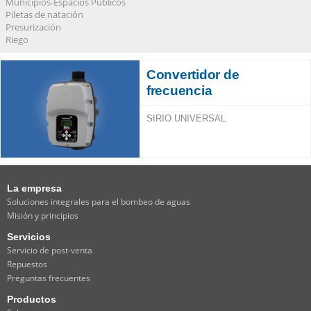
Municipios-Espacios Públicos
Piletas de natación
Presurización
Riego
Convertidor de
frecuencia
SIRIO UNIVERSAL
La empresa
Soluciones integrales para el bombeo de aguas
Misión y principios
Servicios
Servicio de post-venta
Repuestos
Preguntas frecuentes
Productos