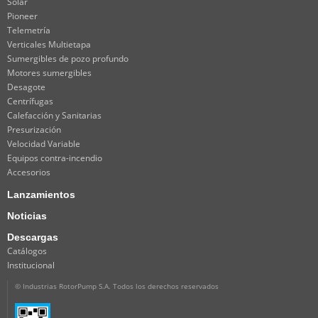
Solar
Pioneer
Telemetría
Verticales Multietapa
Sumergibles de pozo profundo
Motores sumergibles
Desagote
Centrífugas
Calefacción y Sanitarias
Presurización
Velocidad Variable
Equipos contra-incendio
Accesorios
Lanzamientos
Noticias
Descargas
Catálogos
Institucional
© Industrias RotorPump S.A. Todos los derechos reservados