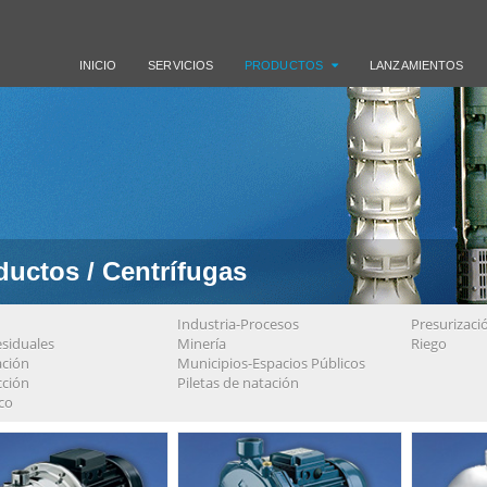
INICIO
SERVICIOS
PRODUCTOS
LANZAMIENTOS
ductos / Centrífugas
Industria-Procesos
Presurizaci
siduales
Minería
Riego
ación
Municipios-Espacios Públicos
cción
Piletas de natación
co