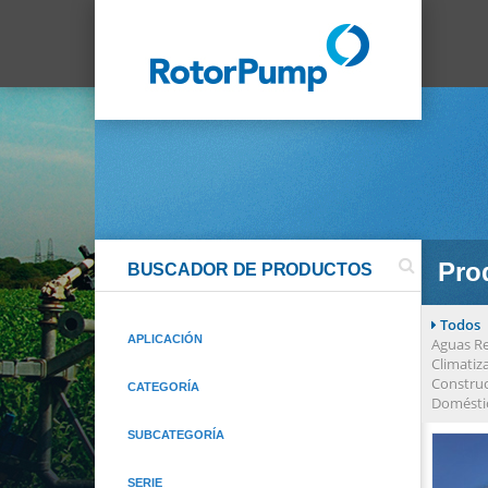
Pro
BUSCADOR DE PRODUCTOS
Todos
APLICACIÓN
Aguas Re
Climatiz
Constru
CATEGORÍA
Domésti
SUBCATEGORÍA
SERIE