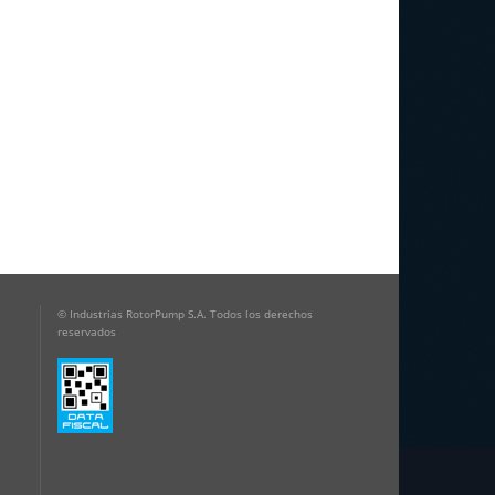
© Industrias RotorPump S.A. Todos los derechos
reservados