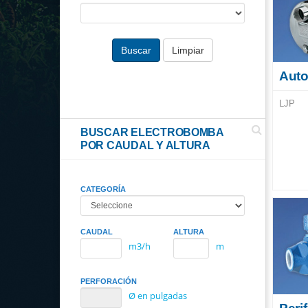
Buscar
Limpiar
Auto
LJP
BUSCAR ELECTROBOMBA
POR CAUDAL Y ALTURA
CATEGORÍA
CAUDAL
ALTURA
m3/h
m
PERFORACIÓN
Ø en pulgadas