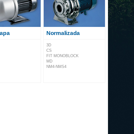
tapa
Normalizada
3D
CS
FIT MONOBLOCK
MD
NM4-NMS4