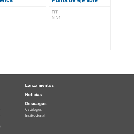
férica
Punta de eje libre
FIT
N-N4
Lanzamientos
Noticias
Descargas
a
Catálogos
o
Institucional
s