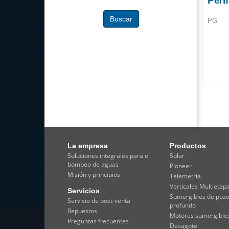
Peri
Buscar
PG
La empresa
Productos
Soluciones integrales para el
Solar
bombeo de aguas
Pioneer
Misión y principios
Telemetría
Verticales Multietap
Servicios
Sumergibles de poz
Servicio de post-venta
profundo
Repuestos
Motores sumergible
Preguntas frecuentes
Desagote